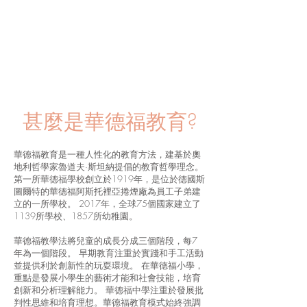
甚麼是華德福教育?
華德福教育是一種人性化的教育方法，建基於奧
地利哲學家魯道夫·斯坦納提倡的教育哲學理念。
第一所華德福學校創立於1919年，是位於德國斯
圖爾特的華德福阿斯托裡亞捲煙廠為員工子弟建
立的一所學校。 2017年，全球75個國家建立了
1139所學校、1857所幼稚園。
華德福教學法將兒童的成長分成三個階段，每7
年為一個階段。 早期教育注重於實踐和手工活動
並提供利於創新性的玩耍環境。 在華德福小學，
重點是發展小學生的藝術才能和社會技能，培育
創新和分析理解能力。 華德福中學注重於發展批
判性思維和培育理想。華德福教育模式始終強調