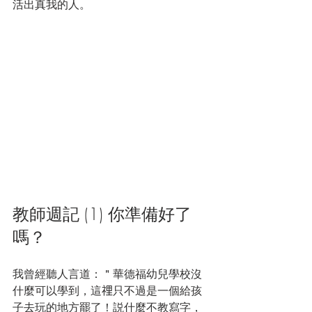
活出真我的人。
教師週記 (1) 你準備好了
嗎？
我曾經聽人言道：＂華德福幼兒學校沒
什麼可以學到，這𥚃只不過是一個給孩
子去玩的地方罷了！説什麼不教寫字，