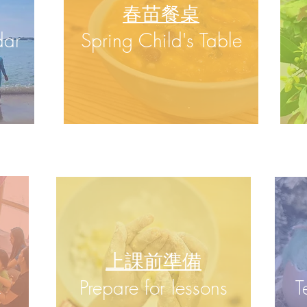
春苗餐桌
dar
​Spring Child's Table
上課前準備
k
Prepare for lessons
T