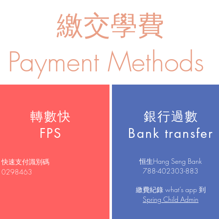
繳交學費
Payment Methods
轉數快
銀行過數
FPS
Bank transfer
恒生Hang Seng Bank
快速支付識別碼
788-402303-883
0298463
繳費紀錄 what’s app 到
Spring Child Admin