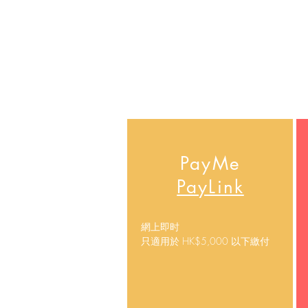
PayMe
​PayLink
網上即时
只適用於 HK$5,000 以下繳付