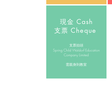
現金 Cash
支票 Cheque
支票抬頭
Spring Child Waldorf Education
Company Limited
需親身到教室
©2014 by Spring Child